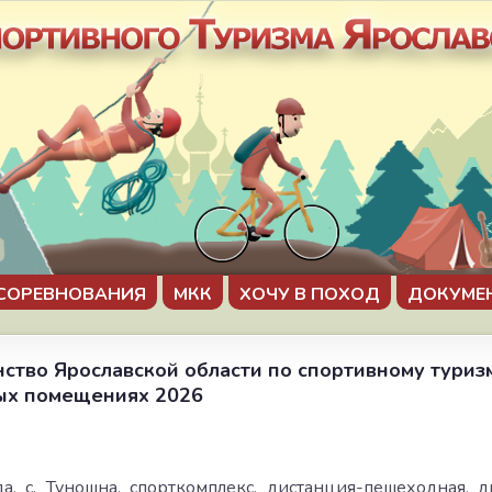
СОРЕВНОВАНИЯ
МКК
ХОЧУ В ПОХОД
ДОКУМЕ
нство Ярославской области по спортивному тури
тых помещениях 2026
7
а, с. Туношна, спорткомплекс, дистанция-пешеходная, 