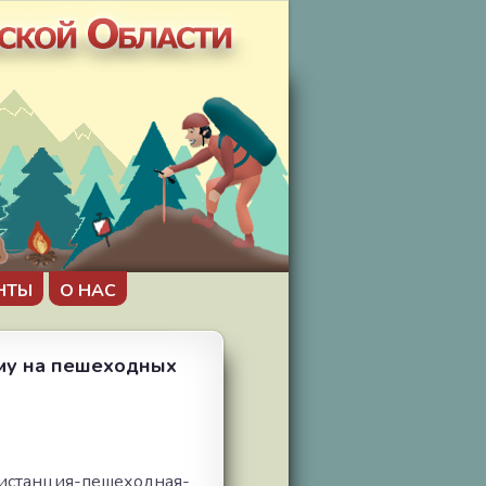
НТЫ
О НАС
зму на пешеходных
дистанция-пешеходная-